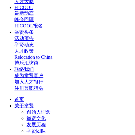
人才大脑
HICOOL
最新动态
峰会回顾
HICOOL报名
举贤头条
活动预告
举贤动态
人才政策
Relocation to China
博乐汇访谈
联络我们
成为举贤客户
加入人才银行
注册兼职猎头
首页
关于举贤
创始人理念
举贤文化
发展历程
举贤团队