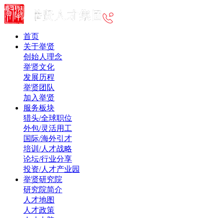
首页
关于举贤
创始人理念
举贤文化
发展历程
举贤团队
加入举贤
服务板块
猎头/全球职位
外包/灵活用工
国际/海外引才
培训/人才战略
论坛/行业分享
投资/人才产业园
举贤研究院
研究院简介
人才地图
人才政策