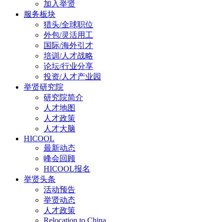
加入举贤
服务板块
猎头/全球职位
外包/灵活用工
国际/海外引才
培训/人才战略
论坛/行业分享
投资/人才产业园
举贤研究院
研究院简介
人才地图
人才政策
人才大脑
HICOOL
最新动态
峰会回顾
HICOOL报名
举贤头条
活动预告
举贤动态
人才政策
Relocation to China