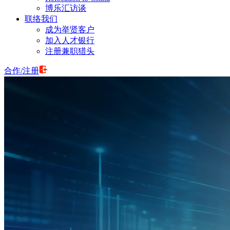
博乐汇访谈
联络我们
成为举贤客户
加入人才银行
注册兼职猎头
合作
/
注册