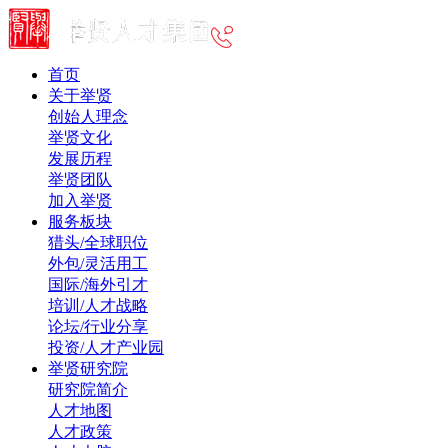
首页
关于举贤
创始人理念
举贤文化
发展历程
举贤团队
加入举贤
服务板块
猎头/全球职位
外包/灵活用工
国际/海外引才
培训/人才战略
论坛/行业分享
投资/人才产业园
举贤研究院
研究院简介
人才地图
人才政策