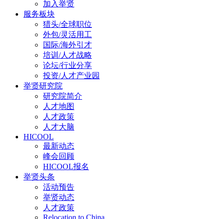
加入举贤
服务板块
猎头/全球职位
外包/灵活用工
国际/海外引才
培训/人才战略
论坛/行业分享
投资/人才产业园
举贤研究院
研究院简介
人才地图
人才政策
人才大脑
HICOOL
最新动态
峰会回顾
HICOOL报名
举贤头条
活动预告
举贤动态
人才政策
Relocation to China