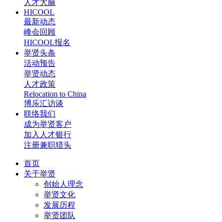
人才大脑
HICOOL
最新动态
峰会回顾
HICOOL报名
举贤头条
活动预告
举贤动态
人才政策
Relocation to China
博乐汇访谈
联络我们
成为举贤客户
加入人才银行
注册兼职猎头
首页
关于举贤
创始人理念
举贤文化
发展历程
举贤团队